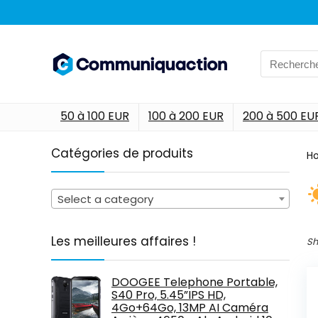
Search
for:
50 à 100 EUR
100 à 200 EUR
200 à 500 EU
Catégories de produits
H
Select a category
Les meilleures affaires !
Sh
DOOGEE Telephone Portable,
S40 Pro, 5.45”IPS HD,
4Go+64Go, 13MP AI Caméra