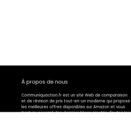
À propos de nous
Communiquaction.fr est un site Web de comparaison
et de révision de prix tout-en-un moderne qui propose
les meilleures offres disponibles sur Amazon et vous
tient au courant des derniers blogs ajoutés. Toutes les
images sont la propriété de leurs propriétaires
respectifs. Tout le contenu cité est dérivé de leurs
sources respectives.