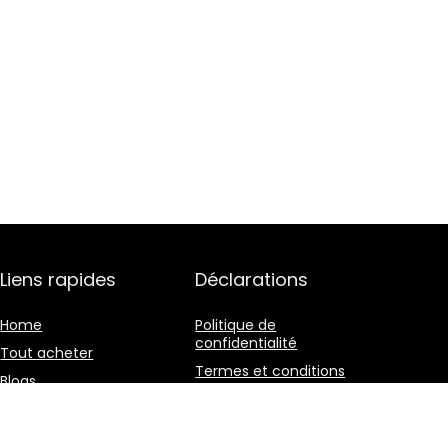
Liens rapides
Déclarations
Home
Politique de
confidentialité
Tout acheter
Termes et conditions
Blogs
Divulgation des
Nos boutiques en ligne
affiliations
Publicité