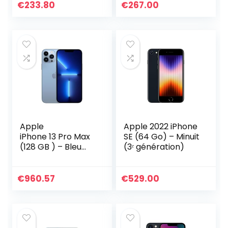
FHD+ AMOLED
€
233.80
€
267.00
DotDisplay, 67W
Turbo Charge
6G+128GB Gris
Graphite [Version
Globale]
Apple
Apple 2022 iPhone
iPhone 13 Pro Max
SE (64 Go) – Minuit
(128 GB ) – Bleu
(3ᵉ génération)
Alpin
€
960.57
€
529.00