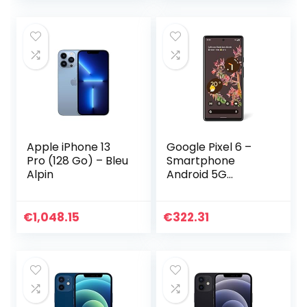
Apple iPhone 13
Google Pixel 6 –
Pro (128 Go) – Bleu
Smartphone
Alpin
Android 5G
débloqué avec
appareil photo de
50 Mpx et objectif
€
1,048.15
€
322.31
Grand Angle –
[128GB] – [Noir
Carbone] Version
FR