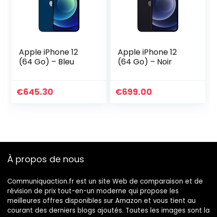
Apple iPhone 12
Apple iPhone 12
(64 Go) – Bleu
(64 Go) – Noir
€
645.30
€
699.00
À propos de nous
Communiquaction.fr est un site Web de comparaison et de
révision de prix tout-en-un moderne qui propose les
meilleures offres disponibles sur Amazon et vous tient au
courant des derniers blogs ajoutés. Toutes les images sont la