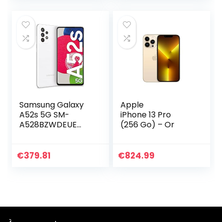
Samsung Galaxy
Apple
A52s 5G SM-
iPhone 13 Pro
A528BZWDEUE
(256 Go) – Or
Smartphone 16,5
cm (6.5″) Double
SIM Hybride
€
379.81
€
824.99
Android 11 USB
Type-C 6 Go 128
Go 4500 mAh
Blanc