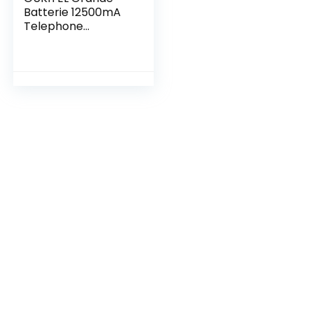
Batterie 12500mA
Telephone
Incassable WP18
(Écran 5,93”HD+,
Android 11
Smartphone
Débloqué, 4GO+ 32
Go/SD 1TO,
Smartphone
Étanche/IP69K,13M
P+5MP) GPS/Face
ID/Double SIM
4G/OTG/BT 5.0