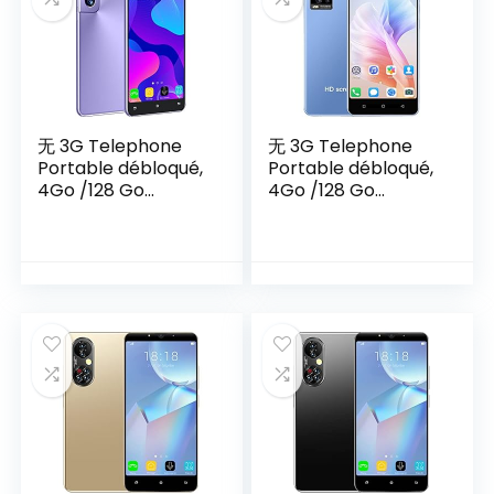
Bluetooth (S21-
Black)
无 3G Telephone
无 3G Telephone
Portable débloqué,
Portable débloqué,
4Go /128 Go
4Go /128 Go
ROM,1Go RAM,
ROM,1Go RAM,
Android OS, 4.5
Android OS, 4.7
Pouces
Pouces
Smartphone Pas
Smartphone Pas
Cher, Double
Cher, Double
SIM+Double
SIM+Double
caméra, 2000mAh
caméra, 2500mAh
Téléphone
Téléphone
Portable,WiFi/GPS/
Portable,WiFi/GPS/
Bluetooth (S21-
Bluetooth (A18-
Purple)
Blue)