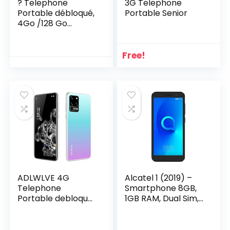
? Telephone
3G Telephone
Portable débloqué,
Portable Senior
4Go /128 Go
ROM,1Go RAM,
Android OS, 5.0
Pouces 3G
Free!
Smartphone Pas
Cher, Double SIM &
caméra, 2800mAh
,WiFi/GPS/Bluetoot
h (M10-Blue)
ADLWLVE 4G
Alcatel 1 (2019) –
Telephone
Smartphone 8GB,
Portable debloqué,
1GB RAM, Dual Sim,
32Go /64 Go
Black
ROM,3Go RAM,
Android 9,0, 6.3