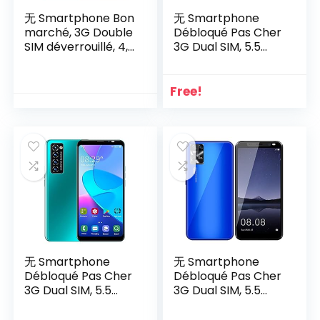
无 Smartphone Bon
无 Smartphone
marché, 3G Double
Débloqué Pas Cher
SIM déverrouillé, 4,5
3G Dual SIM, 5.5
Pouces, Android OS,
Pouces, Android OS,
5MP + 2MP Double
Caméra 5MP+2MP,
Caméra, 4go rom,
1Go RAM+4Go
Free!
téléphone de Base
ROM,Téléphone
(P50-Gold)
Portable
无 Smartphone
无 Smartphone
Débloqué Pas Cher
Débloqué Pas Cher
3G Dual SIM, 5.5
3G Dual SIM, 5.5
Pouces, Android OS,
Pouces, Android OS,
Caméra 5MP+2MP,
Caméra 5MP+5MP,