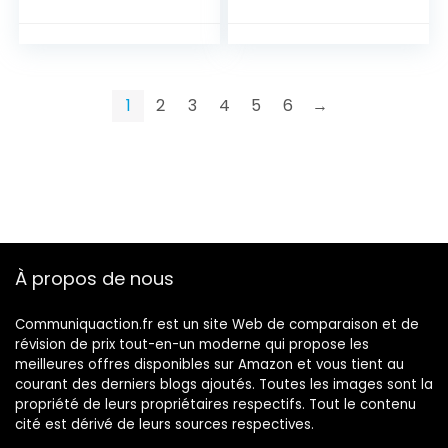
1Go RAM+4Go
4Go ROM
ROM,Téléphone
(Extensible à 128
Portable
Go),Téléphone
(Rino4Pro-Green)
Portable (S10-Blue)
1
2
3
4
5
6
→
À propos de nous
Communiquaction.fr est un site Web de comparaison et de
révision de prix tout-en-un moderne qui propose les
meilleures offres disponibles sur Amazon et vous tient au
courant des derniers blogs ajoutés. Toutes les images sont la
propriété de leurs propriétaires respectifs. Tout le contenu
cité est dérivé de leurs sources respectives.