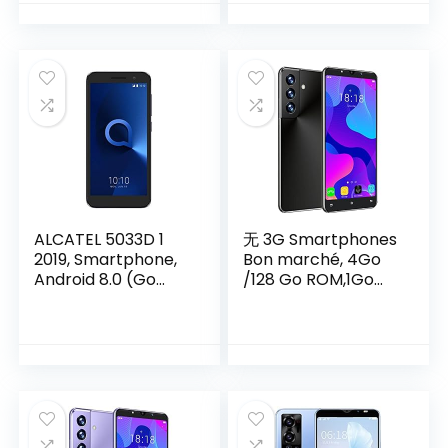
Pouces
Smartphone Pas
Cher, Dual SIM
5MP+ 8MP
4600mAh
Téléphone Cher
sans
Forfait,WiFi/GPS/Bl
uetooth (Blanc)
ALCATEL 5033D 1
无 3G Smartphones
2019, Smartphone,
Bon marché, 4Go
Android 8.0 (Go
/128 Go ROM,1Go
Edition), Capacité:
RAM, Android OS,
32 GB, [Italia]
4.5 Pouces
Téléphone Mobile
Pas Cher, Double
SIM+Double
caméra, 2000mAh
Téléphone
Portable,WiFi/GPS/