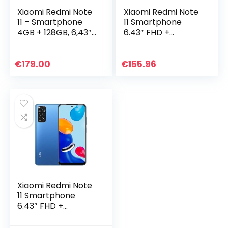
Xiaomi Redmi Note
Xiaomi Redmi Note
11 – Smartphone
11 Smartphone
4GB + 128GB, 6,43″
6.43″ FHD +
FHD+ DotDisplay,
DotDisplay, 90Hz
Snapdragon 680,
FHD+ AMOLED
50 MP Quad-
DotDisplay, 50MP
€
179.00
€
155.96
Kamera, Dual-SIM
Al Quad Camera,
(Gray)
5000mAh (typ)
Battery, Dual-SIM
4G 64GB Graphite
Grey [Global
Version]
Xiaomi Redmi Note
11 Smartphone
6.43″ FHD +
DotDisplay, 90Hz
FHD+ AMOLED