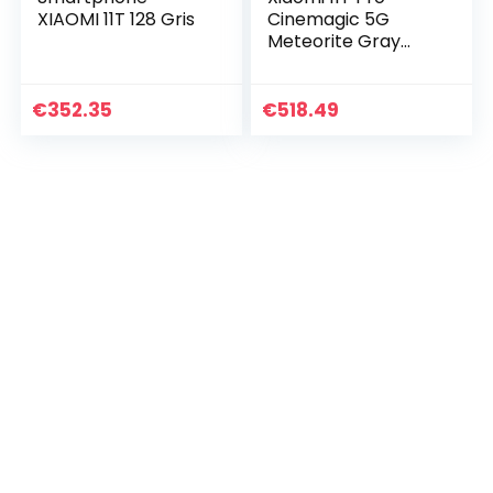
XIAOMI 11T 128 Gris
Cinemagic 5G
Meteorite Gray
256GB Dual SIM
€
352.35
€
518.49