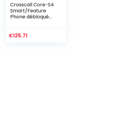
Crosscall Core-S4
Smart/Feature
Phone débloqué
4G (Écran: 2;4
Pouces – 512 Mo –
Dual Nano-SIM –
€
125.71
KaiOS) Noir