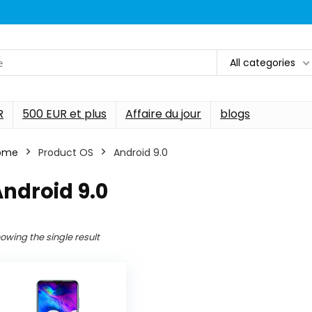
All categories
R
500 EUR et plus
Affaire du jour
blogs
ome
Product OS
‎Android 9.0
Android 9.0
owing the single result