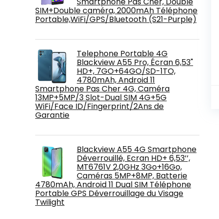
Smartphone Pas Cher, Double
SIM+Double caméra, 2000mAh Téléphone
Portable,WiFi/GPS/Bluetooth (S21-Purple)
Telephone Portable 4G
Blackview A55 Pro, Écran 6,53"
HD+, 7GO+64GO/SD-1TO,
4780mAh, Android 11
Smartphone Pas Cher 4G, Caméra
13MP+5MP/3 Slot-Dual SIM 4G+5G
WiFi/Face ID/Fingerprint/2Ans de
Garantie
Blackview A55 4G Smartphone
Déverrouillé, Ecran HD+ 6,53’’,
MT6761V 2,0GHz 3Go+16Go,
Caméras 5MP+8MP, Batterie
4780mAh, Android 11 Dual SIM Téléphone
Portable GPS Déverrouillage du Visage
Twilight