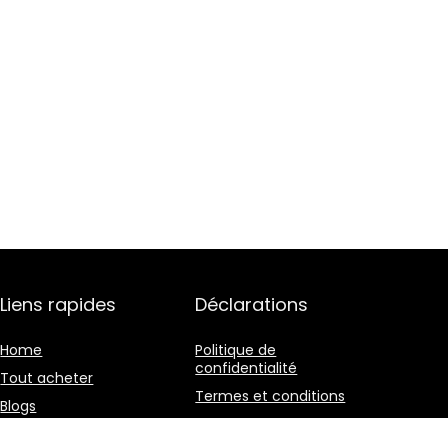
Liens rapides
Déclarations
Home
Politique de
confidentialité
Tout acheter
Termes et conditions
Blogs
Divulgation des
Nos boutiques en ligne
affiliations