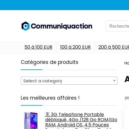
Search
for:
50 à 100 EUR
100 à 200 EUR
200 à 500 EU
Catégories de produits
H
‎
Select a category
Les meilleures affaires !
Sh
无 3G Telephone Portable
débloqué, 4Go /128 Go ROM,1Go
RAM, Android OS, 4.5 Pouces