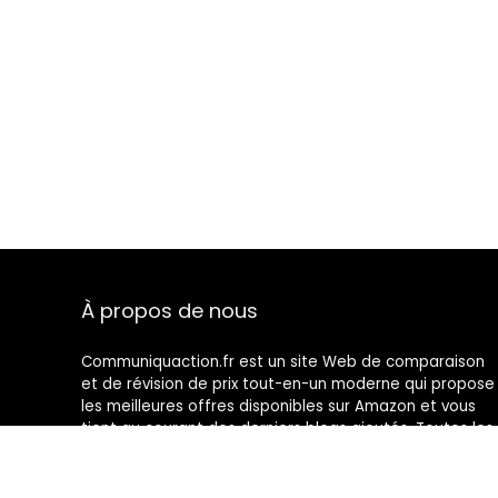
À propos de nous
Communiquaction.fr est un site Web de comparaison
et de révision de prix tout-en-un moderne qui propose
les meilleures offres disponibles sur Amazon et vous
tient au courant des derniers blogs ajoutés. Toutes les
images sont la propriété de leurs propriétaires
respectifs. Tout le contenu cité est dérivé de leurs
sources respectives.