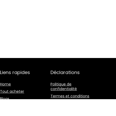
Liens rapides
Déclarations
Home
Politique de
confidentialité
Tout acheter
Termes et conditions
Blogs
Divulgation des
Nos boutiques en ligne
affiliations
Publicité