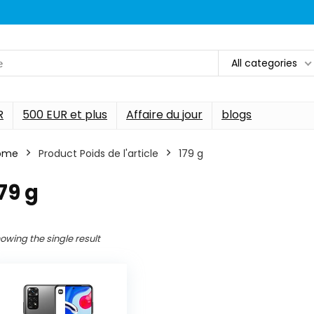
All categories
R
500 EUR et plus
Affaire du jour
blogs
ome
Product Poids de l'article
‎179 g
179 g
owing the single result