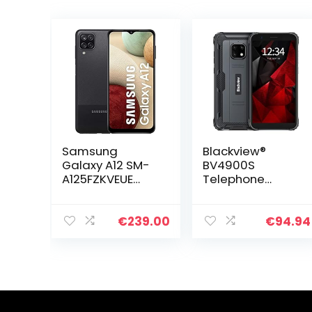
Samsung
Blackview®
Galaxy A12 SM-
BV4900S
A125FZKVEUE
Telephone
Smartphone 16,5
Portable
cm (6.5″) Double
Incassable 4G
SIM 4G USB
(32Go ROM/SD
€
239.00
€
94.94
Type-C 4 Go 64
128Go, 5580mAh,
Go 5000 mAh
Écran 5.7″ HD+,
Noir
Double SIM,
Triple Caméra
8MP) Android 11
Smartphone