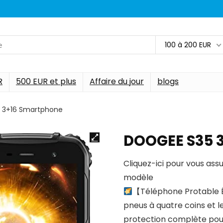
100 à 200 EUR
R
500 EUR et plus
Affaire du jour
blogs
 3+16 Smartphone
DOOGEE S35 
Cliquez-ici pour vous ass
modèle
【Téléphone Protable 
pneus à quatre coins et 
protection complète pour