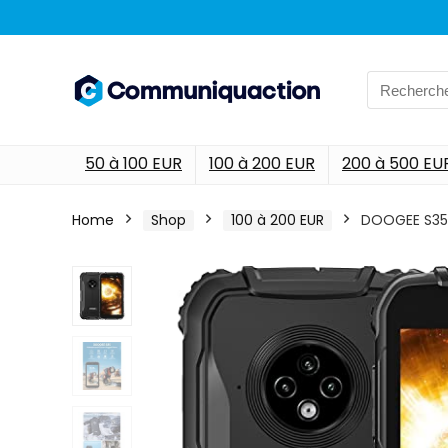
Search
for:
50 à 100 EUR
100 à 200 EUR
200 à 500 EU
Home
Shop
100 à 200 EUR
DOOGEE S35