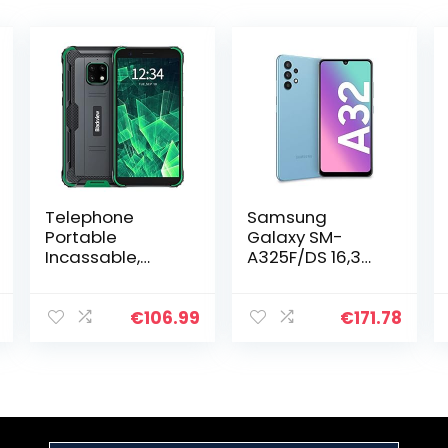
Telephone
Samsung
Portable
Galaxy SM-
Incassable,
A325F/DS 16,3
Blackview®
cm (6.4″)
BV4900S (32Go
Double SIM
ROM/SD 128Go,
Android 11 4G
€
106.99
€
171.78
5580mAh, Écran
USB Type-C 4
5.7″HD+, Double
Go 128 Go 5000
SIM 4G, Triple
mAh Bleu
Caméra 8MP)
Smartphone
Incassable