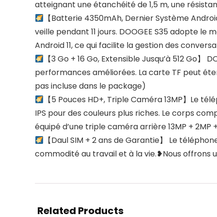
atteignant une étanchéité de 1,5 m, une résista
【Batterie 4350mAh, Dernier Système Android 1
veille pendant 11 jours. DOOGEE S35 adopte le
Android 11, ce qui facilite la gestion des convers
【3 Go + 16 Go, Extensible Jusqu’à 512 Go】 
performances améliorées. La carte TF peut étend
pas incluse dans le package)
【5 Pouces HD+, Triple Caméra 13MP】Le télép
IPS pour des couleurs plus riches. Le corps com
équipé d’une triple caméra arrière 13MP + 2MP 
【Daul SIM + 2 ans de Garantie】 Le téléphon
commodité au travail et à la vie.❥Nous offrons 
Related Products