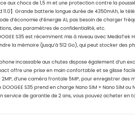
nce aux chocs de 1,5 m et une protection contre la poussiè
1.0】Grande batterie longue durée de 4350mAh, le télépho
 mode d’économie d’énergie AI, pas besoin de charger f
ations, des paramètres de confidentialité, etc.
DOOGEE S35 est récemment mis à niveau avec MediaTek He
re la mémoire (jusqu’à 512 Go), qui peut stocker des pho
hone incassable aux chutes dispose également d’un exc
pact offre une prise en main confortable et se glisse fa
+ 2MP, d’une caméra frontale 5MP, pour enregistrer des 
e DOOGEE S35 prend en charge Nano SIM + Nano SIM ou Na
un service de garantie de 2 ans, vous pouvez acheter en t