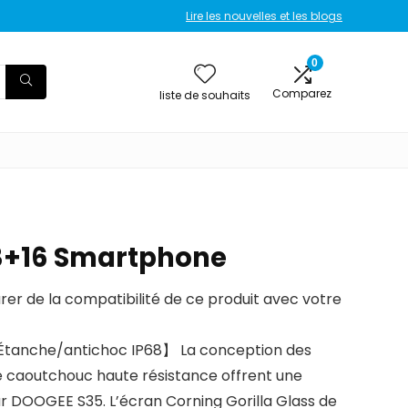
Lire les nouvelles et les blogs
0
Comparez
liste de souhaits
3+16 Smartphone
urer de la compatibilité de ce produit avec votre
Étanche/antichoc IP68】 La conception des
le caoutchouc haute résistance offrent une
 DOOGEE S35. L’écran Corning Gorilla Glass de