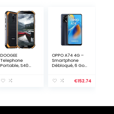
DOOGEE
OPPO A74 4G –
Telephone
Smartphone
Portable, S40
Débloqué, 6 Go
Pro, 5.45”IPS HD,
RAM + 128 Go
4Go+64Go, 13MP
Extensible, Écran
AI Caméra
AMOLED FHD+
€
152.74
Arrière,
6,43”,
4650mAh,
Snapdragon
Android 10,
662, Caméra
Bluetooth 5.0
Triple Capteur
Smartphone
Photo 48 MP,
Incassable
Charge Rapide