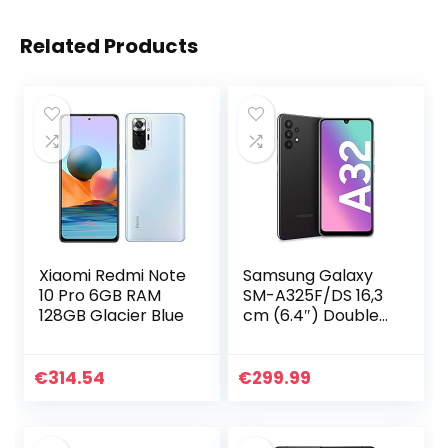
Related Products
Xiaomi Redmi Note
Samsung Galaxy
10 Pro 6GB RAM
SM-A325F/DS 16,3
128GB Glacier Blue
cm (6.4″) Double
SIM Android 11 4G
USB Type-C 4 Go
128 Go 5000 mAh
€
314.54
€
299.99
Noir