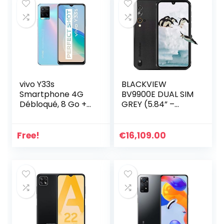
vivo Y33s
BLACKVIEW
Smartphone 4G
BV9900E DUAL SIM
Débloqué, 8 Go +
GREY (5.84” –
128 Go, 6,58
6/128GB)
Pouces, capteur
Principal de
Free!
€
16,109.00
50Mpx, Lecteur
d’empreintes
digitales latéral +
Face Wake,
Batterie
5000 mAh, USB-C,
Double SIM, Midday
Dream