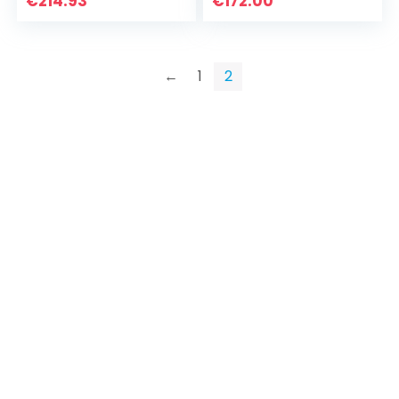
€
214.93
€
172.00
Al Quad Camera,
5000mAh (typ)
Battery, Dual-SIM
4G 64GB Twilight
←
1
2
Blue [Version
Globale]