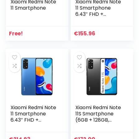
Xiaomi Redmi Note
Xiaomi Redmi Note
11 Smartphone
11 Smartphone
6.43″ FHD +
DotDisplay, 90Hz
FHD+ AMOLED
DotDisplay, 50MP
Free!
€
155.96
Al Quad Camera,
5000mAh (typ)
Battery, Dual-SIM
4G 64GB Graphite
Grey [Global
Version]
Xiaomi Redmi Note
Xiaomi Redmi Note
11 Smartphone
11S Smartphone
6.43″ FHD +
(6GB + 128GB,
DotDisplay, 90Hz
Grau)
FHD+ AMOLED
DotDisplay, 50MP