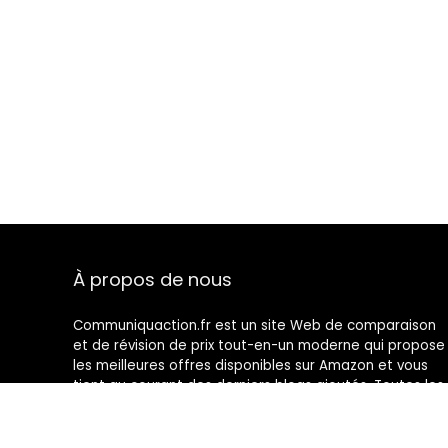
À propos de nous
Communiquaction.fr est un site Web de comparaison
et de révision de prix tout-en-un moderne qui propose
les meilleures offres disponibles sur Amazon et vous
tient au courant des derniers blogs ajoutés. Toutes les
images sont la propriété de leurs propriétaires
respectifs. Tout le contenu cité est dérivé de leurs
sources respectives.