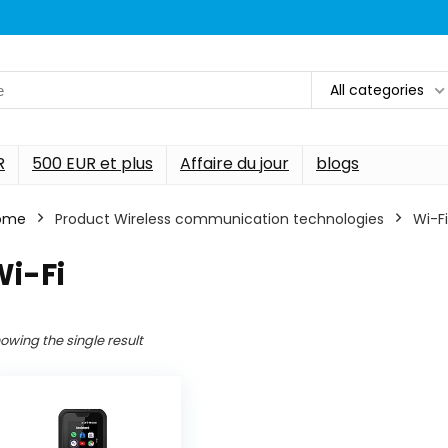
All categories
R
500 EUR et plus
Affaire du jour
blogs
ome
Product Wireless communication technologies
‎Wi-Fi
Wi-Fi
owing the single result