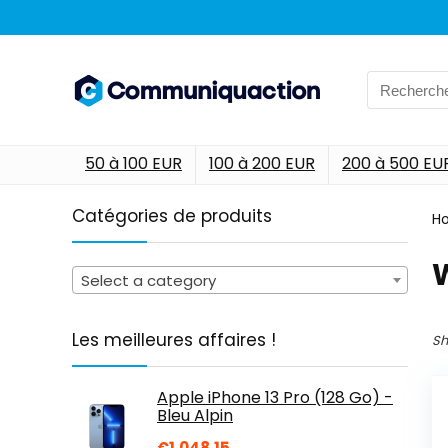
Search
for:
50 à 100 EUR
100 à 200 EUR
200 à 500 EU
Catégories de produits
H
‎
Select a category
Les meilleures affaires !
Sh
Apple iPhone 13 Pro (128 Go) -
Bleu Alpin
€
1,048.15