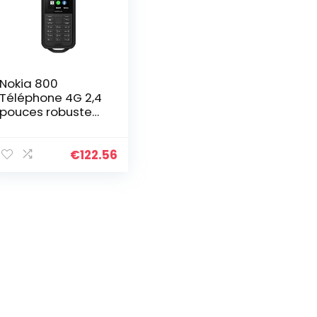
Nokia 800
Téléphone 4G 2,4
pouces robuste
sans carte SIM,
étanche à l’eau, à
la poussière et
€
122.56
aux chutes, un
appareil photo,
une lampe de
poche, un bouton
de l’Assistant
Google et une
prise en charge
des applications
– Noir