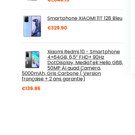
Smartphone XIAOMI 11T 128 Bleu
€
329.90
Xiaomi Redmi 10 - Smartphone
4+64GB, 6,5” FHD+ 90Hz
DotDisplay, MediaTek Helio G88,
50MP AI quad Camera,
5000mAh, Gris Carbone ( Version
française + 2 ans garantie)
€
136.86