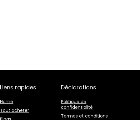
Liens rapides
Déclarations
Home
Politique de
confidentialité
Tout acheter
Termes et conditions
Blogs
Divulgation des
Nos boutiques en ligne
affiliations
Publicité