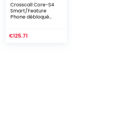
Crosscall Core-S4
Smart/Feature
Phone débloqué
4G (Écran: 2;4
Pouces – 512 Mo –
Dual Nano-SIM –
€
125.71
KaiOS) Noir