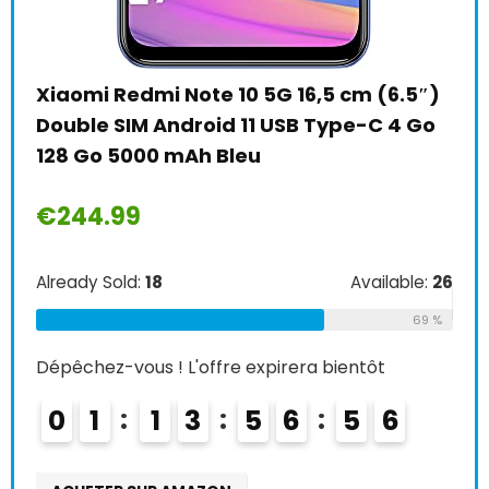
Fre
+
ce
Xiaomi Redmi Note 10 5G 16,5 cm (6.5″)
Alre
Double SIM Android 11 USB Type-C 4 Go
128 Go 5000 mAh Bleu
Dépê
€
244.99
0
le:
16
Already Sold:
18
Available:
26
75 %
AC
69 %
Dépêchez-vous ! L'offre expirera bientôt
0
1
1
3
5
6
5
4
5