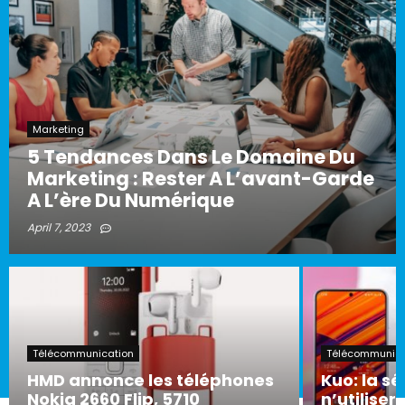
Marketing
5 Tendances Dans Le Domaine Du
Marketing : Rester A L’avant-Garde
A L’ère Du Numérique
April 7, 2023
Télécommunication
Télécommunica
HMD annonce les téléphones
Kuo: la sé
Nokia 2660 Flip, 5710
n’utiliser