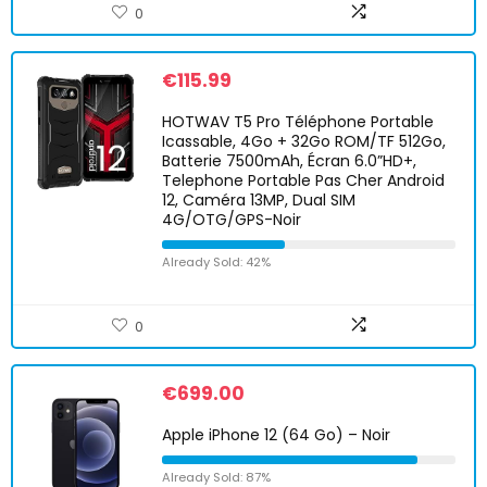
0
€
115.99
HOTWAV T5 Pro Téléphone Portable
Icassable, 4Go + 32Go ROM/TF 512Go,
Batterie 7500mAh, Écran 6.0”HD+,
Telephone Portable Pas Cher Android
12, Caméra 13MP, Dual SIM
4G/OTG/GPS-Noir
Already Sold: 42%
0
€
699.00
Apple iPhone 12 (64 Go) – Noir
Already Sold: 87%