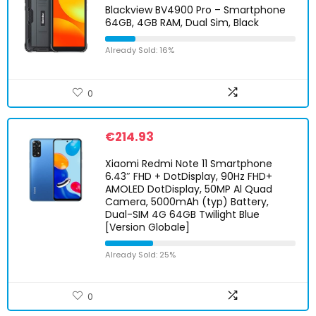
Blackview BV4900 Pro – Smartphone
64GB, 4GB RAM, Dual Sim, Black
Already Sold: 16%
0
€
214.93
Xiaomi Redmi Note 11 Smartphone
6.43″ FHD + DotDisplay, 90Hz FHD+
AMOLED DotDisplay, 50MP Al Quad
Camera, 5000mAh (typ) Battery,
Dual-SIM 4G 64GB Twilight Blue
[Version Globale]
Already Sold: 25%
0