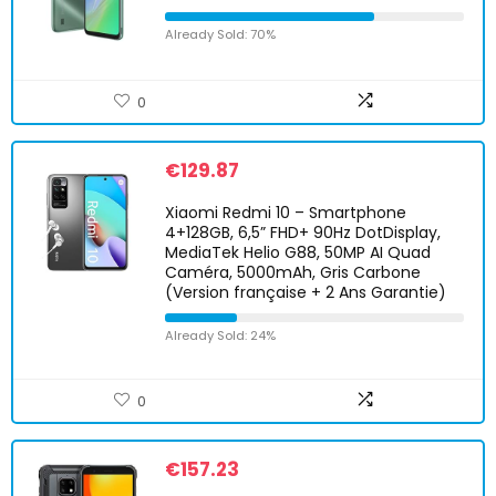
Already Sold: 70%
0
€
129.87
Xiaomi Redmi 10 – Smartphone
4+128GB, 6,5” FHD+ 90Hz DotDisplay,
MediaTek Helio G88, 50MP AI Quad
Caméra, 5000mAh, Gris Carbone
(Version française + 2 Ans Garantie)
Already Sold: 24%
0
€
157.23