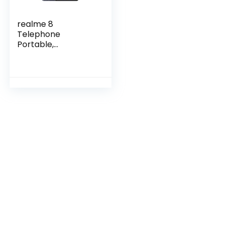
realme 8
Telephone
Portable,
Smartphone
Debloqué et
Processeur de Jeu
Helio G95,
Quadruple caméra
64 Mpx à I.A., Plein
écran Super
AMOLED de 6,4″,
Batterie de
5000mAh, NFC,
8GB+128GB, Argent
Cyber