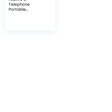
Telephone
Portable,
Smartphone
Debloqué et
Processeur de Jeu
Helio G95,
Quadruple caméra
64 Mpx à I.A., Plein
écran Super
AMOLED de 6,4″,
Batterie de
5000mAh, NFC,
8GB+128GB, Argent
Cyber