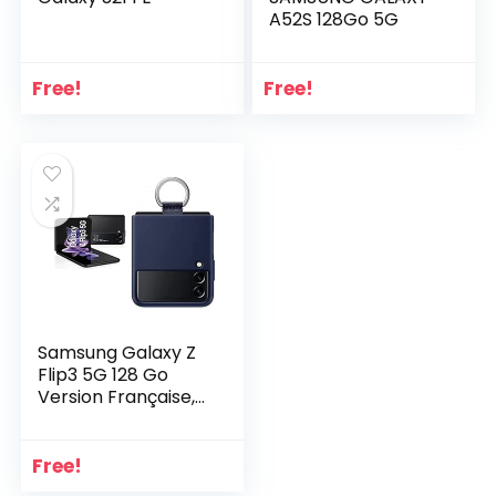
A52S 128Go 5G
Free!
Free!
Samsung Galaxy Z
Flip3 5G 128 Go
Version Française,
smartphone
Android pliable,
débloqué,
Free!
Ecouteurs inclus