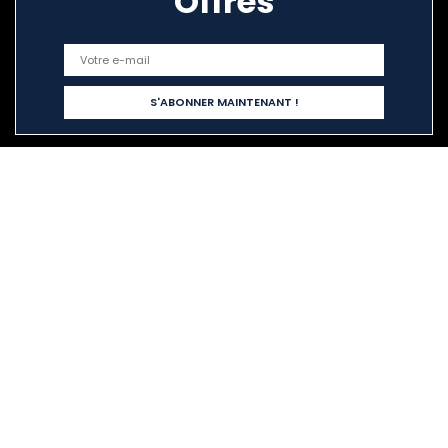
Offres
Liens rapides
Home
Tout acheter
Blogs
Nos boutiques en ligne
Publicité
Déclarations