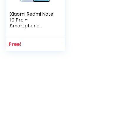
Xiaomi Redmi Note
10 Pro –
Smartphone
6+64GB, 6,67”
120Hz AMOLED
DotDisplay
Free!