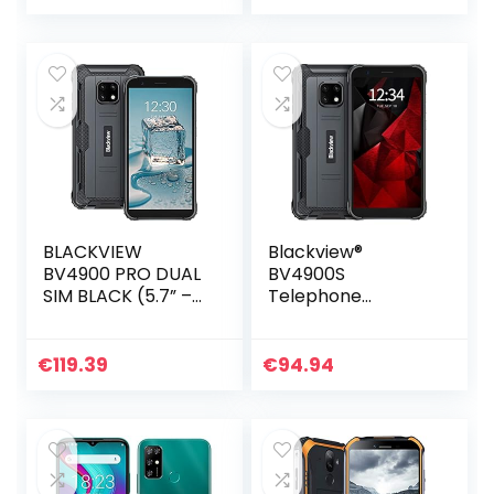
BLACKVIEW
Blackview®
BV4900 PRO DUAL
BV4900S
SIM BLACK (5.7” –
Telephone
4/64GB)
Portable
Incassable 4G
(32Go ROM/SD
€
119.39
€
94.94
128Go, 5580mAh,
Écran 5.7″ HD+,
Double SIM, Triple
Caméra 8MP)
Android 11