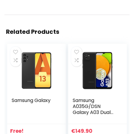
Related Products
Samsung Galaxy
Samsung
A035G/DSN
Galaxy A03 Dual
SIM (6.5” –
4/64GB) Black
Free!
€
149.90