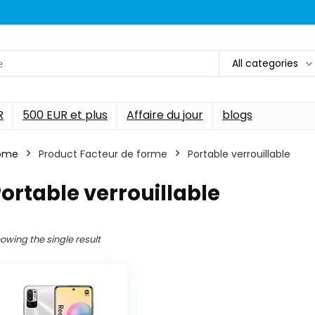
All categories
R
500 EUR et plus
Affaire du jour
blogs
ome
Product Facteur de forme
‎Portable verrouillable
Portable verrouillable
owing the single result