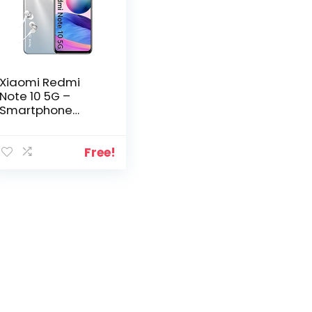
Xiaomi Redmi
Note 10 5G –
Smartphone
débloqué
4+64GB, 6.5″
Écran DotDisplay
Free!
90Hz
AdaptiveSync,
MediaTek
Dimensity 700,
Triple caméra,
5000mAh, Argent
chromé (Version
Française + 2 Ans
de Garantie)