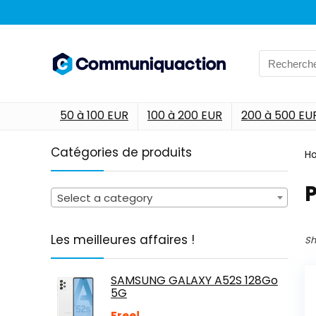
Search
for:
50 à 100 EUR
100 à 200 EUR
200 à 500 EU
Catégories de produits
H
‎
Select a category
Les meilleures affaires !
Sh
SAMSUNG GALAXY A52S 128Go
5G
Free!