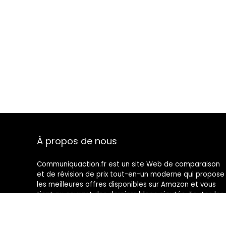
À propos de nous
Communiquaction.fr est un site Web de comparaison
et de révision de prix tout-en-un moderne qui propose
les meilleures offres disponibles sur Amazon et vous
tient au courant des derniers blogs ajoutés. Toutes les
images sont la propriété de leurs propriétaires
respectifs. Tout le contenu cité est dérivé de leurs
sources respectives.