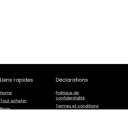
Liens rapides
Déclarations
Home
Politique de
confidentialité
Tout acheter
Termes et conditions
Blogs
Divulgation des
Nos boutiques en ligne
affiliations
Publicité