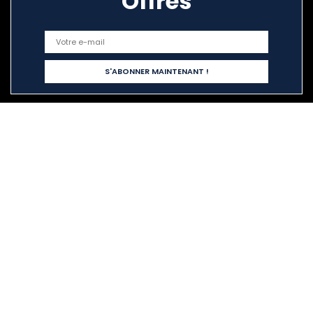
Offres
Liens rapides
Home
Tout acheter
Blogs
Nos boutiques en ligne
Publicité
Déclarations