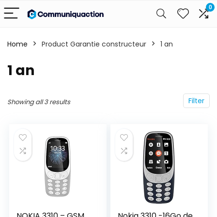
0
Home
Product Garantie constructeur
‎1 an
‎1 an
Filter
Showing all 3 results
NOKIA 3310 – GSM
Nokia 3310 -16Go de