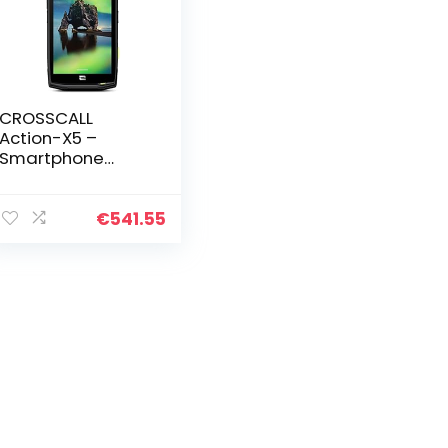
CROSSCALL
Action-X5 –
Smartphone
français, Solide et
étanche avec
Action cam, Noir
€
541.55