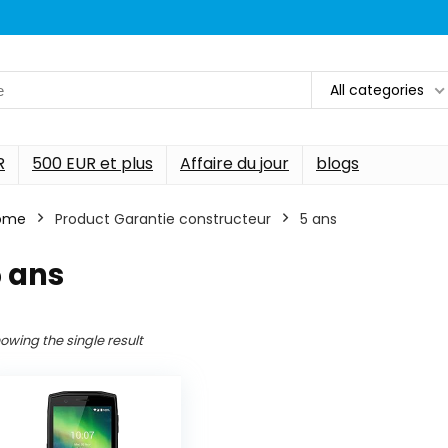
All categories
R
500 EUR et plus
Affaire du jour
blogs
ome
Product Garantie constructeur
‎5 ans
5 ans
owing the single result