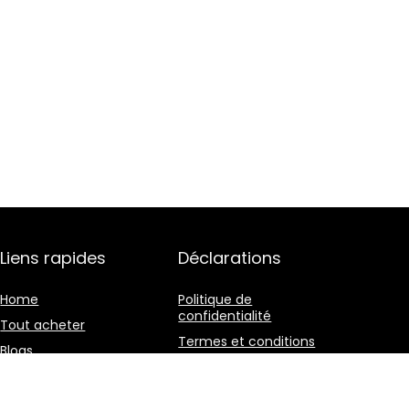
Liens rapides
Déclarations
Home
Politique de
confidentialité
Tout acheter
Termes et conditions
Blogs
Divulgation des
Nos boutiques en ligne
affiliations
Publicité