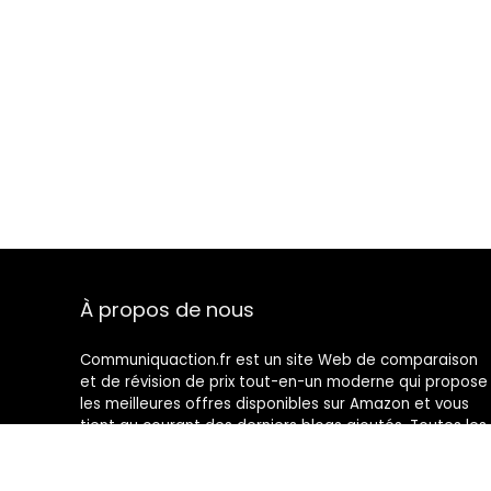
À propos de nous
Communiquaction.fr est un site Web de comparaison
et de révision de prix tout-en-un moderne qui propose
les meilleures offres disponibles sur Amazon et vous
tient au courant des derniers blogs ajoutés. Toutes les
images sont la propriété de leurs propriétaires
respectifs. Tout le contenu cité est dérivé de leurs