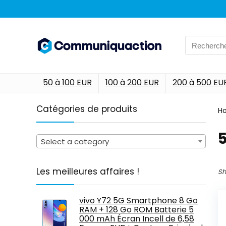
Search
for:
50 à 100 EUR
100 à 200 EUR
200 à 500 EU
Catégories de produits
H
‎
Select a category
Les meilleures affaires !
Sh
vivo Y72 5G Smartphone 8 Go
RAM + 128 Go ROM Batterie 5
000 mAh Écran Incell de 6,58