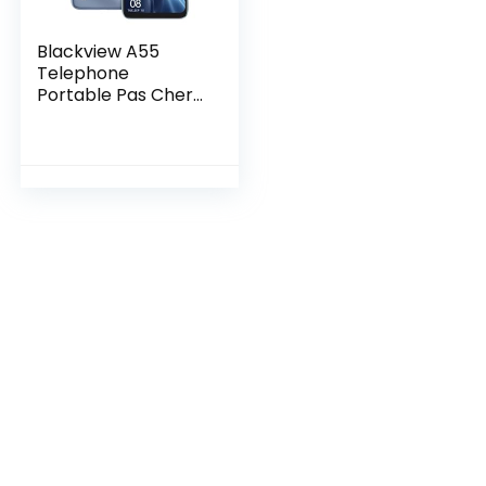
Blackview A55
Telephone
Portable Pas Cher
4G (3Go+16Go/SD-
128Go, Écran
6.52″HD+ 5G WIFI,
4780mAh, 2,0GHz
Processeur,
8MP+5MP, Dual
SIM) Smartphone
Android 11, 3 Card
Slots/Face
ID/GPS/2Ans de
Garantie