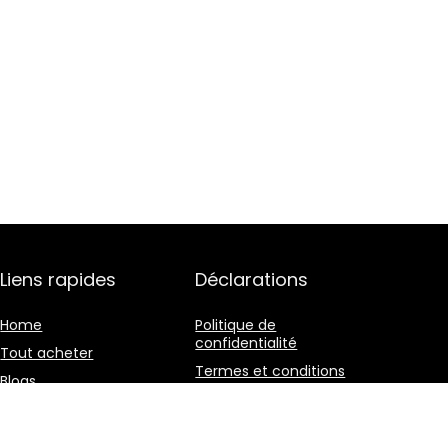
Liens rapides
Déclarations
Home
Politique de
confidentialité
Tout acheter
Termes et conditions
Blogs
Divulgation des
Nos boutiques en ligne
affiliations
Publicité