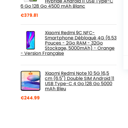
Hybride Android 11 USB Type-C
6 Go 128 Go 4500 mAh Blanc
€
379.81
Xiaomi Redmi 9C NFC-
Smartphone Débloqué 4G (6.53
Pouces - 2Go RAM - 32Go
Stockage, 5000mAh) - Orange
- Version Française
Xiaomi Redmi Note 10 5G 16,5
cm (6.5") Double SIM Android 11
USB Type-C 4 Go 128 Go 5000
mAh Bleu
€
244.99