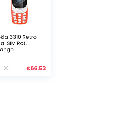
kia 3310 Retro
al SIM Rot,
range
€
66.53