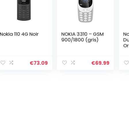
Nokia 110 4G Noir
NOKIA 3310 – GSM
No
900/1800 (gris)
Du
O
€
73.09
€
69.99