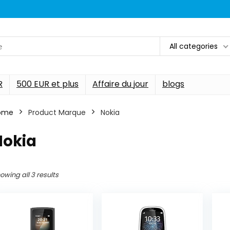
All categories
R
500 EUR et plus
Affaire du jour
blogs
ome
Product Marque
‎Nokia
Nokia
owing all 3 results