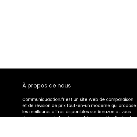
À propos de nous
Communiquaction.fr est un site Web de comparaison
et de révision de prix tout-en-un moderne qui propose
les meilleures offres disponibles sur Amazon et vous
tient au courant des derniers blogs ajoutés. Toutes les
images sont la propriété de leurs propriétaires
respectifs. Tout le contenu cité est dérivé de leurs
sources respectives.