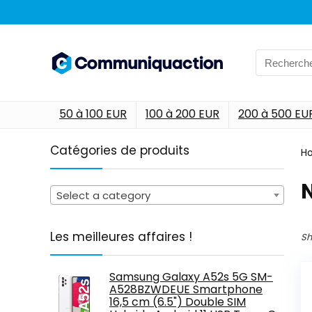
Search
for:
50 à 100 EUR
100 à 200 EUR
200 à 500 EU
Catégories de produits
H
‎
Select a category
Les meilleures affaires !
Sh
Samsung Galaxy A52s 5G SM-
A528BZWDEUE Smartphone
16,5 cm (6.5") Double SIM