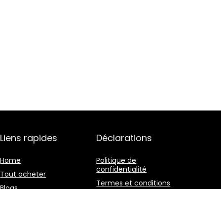
Liens rapides
Déclarations
Home
Politique de
confidentialité
Tout acheter
Termes et conditions
Blogs
Divulgation des
Nos boutiques en ligne
affiliations
Publicité