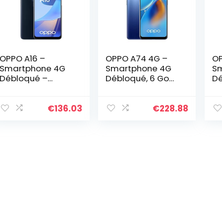
OPPO A16 –
OPPO A74 4G –
OP
Smartphone 4G
Smartphone 4G
S
Débloqué –
Débloqué, 6 Go
Dé
Téléphone 4G – 4
RAM + 128 Go
RA
Go de RAM 64 Go
Extensible, Écran
Ex
de Stockage
AMOLED FHD+
AM
€
136.03
€
228.88
Extensible 256 Go
6,43”,
6,
– IPX4 – 2 Jours
Snapdragon 662,
Sn
d’Autonomie –
Caméra Triple
Ca
Triple Caméra
Capteur Photo 48
Ca
avec IA – Noir
MP, Charge
MP
[version FR]
Rapide 33W,
Ra
Batterie 5000
Ba
mAh, Bleu [version
mA
FR]
FR