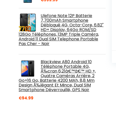
Ulefone Note 12P Batterie
7,700mAh Smartphone
Débloqué 4G, Octa-Core, 6.82"
HD+ Display, 64Go ROM/SD
128Go Téléphones, 13MP Triple Caméra,
Android 11 Dual SIM Telephone Portable
Pas Cher - Noir
Blackview A80 Android 10
Téléphone Portable 4G,
Ã‰cran 6,21â€™â€™ HD +,
Quatre Caméras Arrière, 2
Go+16 Go, Batterie 4200 MAh, 8,8 Mm
Design Ã‰légant Et Mince, Dual SIM
Smartphone Déverrouillé, GPS Noir
€
94.99