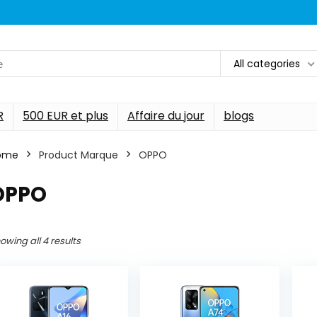
All categories
R
500 EUR et plus
Affaire du jour
blogs
ome
Product Marque
‎OPPO
‎OPPO
owing all 4 results