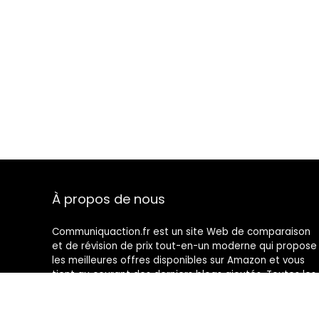
À propos de nous
Communiquaction.fr est un site Web de comparaison
et de révision de prix tout-en-un moderne qui propose
les meilleures offres disponibles sur Amazon et vous
tient au courant des derniers blogs ajoutés. Toutes les
images sont la propriété de leurs propriétaires
respectifs. Tout le contenu cité est dérivé de leurs
sources respectives.