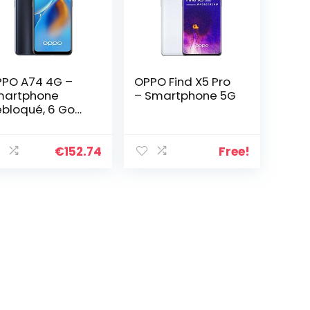
PO A74 4G –
OPPO Find X5 Pro
martphone
– Smartphone 5G
bloqué, 6 Go
M + 128 Go
tensible, Écran
OLED FHD+
€
152.74
Free!
43”,
apdragon 662,
méra Triple
pteur Photo 48
, Charge
pide 33W,
tterie 5000
h, Noir [version
]