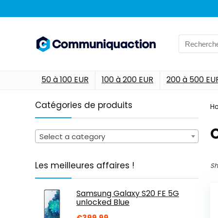
Search
for:
50 à 100 EUR
100 à 200 EUR
200 à 500 EU
Catégories de produits
H
Select a category
Les meilleures affaires !
Sh
Samsung Galaxy S20 FE 5G
unlocked Blue
€
399.99