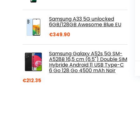
Samsung A33 5G unlocked
6GB/128GB Awesome Blue EU
€
349.90
Samsung Galaxy A52s 5G SM-
A528B 16,5 cm (6.5") Double SIM
Hybride Android 11 USB Type-C
6 Go 128 Go 4500 mAh Noir
€
212.35