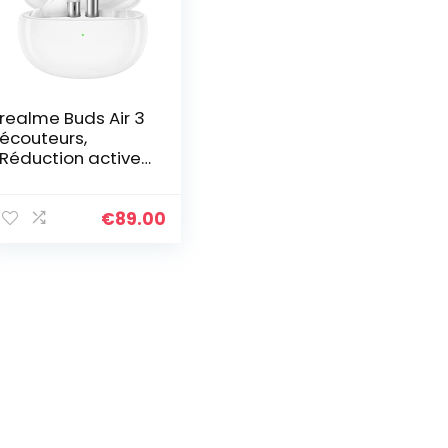
realme Buds Air 3
écouteurs,
Réduction active
du bruit Bluetooth
5.2, Écouteur
amplificateur de
€
89.00
basses
dynamique de 10
mm, 30 heures de
lecture au total,
Étanchéité IPX5,
Blanc galactique