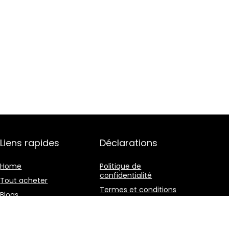
Liens rapides
Déclarations
Home
Politique de
confidentialité
Tout acheter
Termes et conditions
Blogs
Divulgation des
Nos boutiques en ligne
affiliations
Publicité