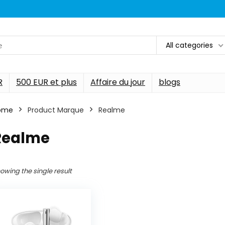
All categories
R
500 EUR et plus
Affaire du jour
blogs
ome
Product Marque
‎Realme
‎Realme
owing the single result