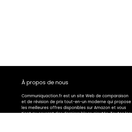
À propos de nous
Communiquaction.fr est un site Web de comparaison
et de révision de prix tout-en-un moderne qui propose
les meilleures offres disponibles sur Amazon et vous
tient au courant des derniers blogs ajoutés. Toutes les
images sont la propriété de leurs propriétaires
respectifs. Tout le contenu cité est dérivé de leurs
sources respectives.