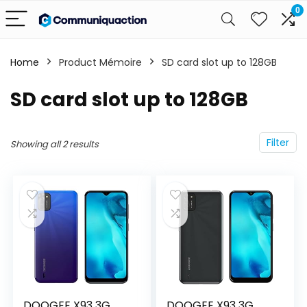
0
Home
Product Mémoire
‎SD card slot up to 128GB
‎SD card slot up to 128GB
Filter
Showing all 2 results
DOOGEE X93 3G
DOOGEE X93 3G