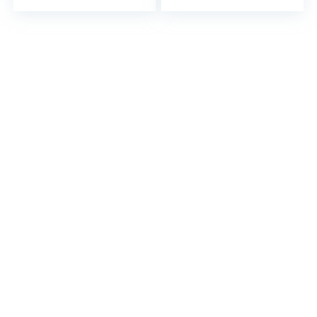
5MP+8MP, Batterie
Appareil Photo 5
4780mAh, Android
MP + 8 MP, Batterie
11 Dual SIM
4780 mAh, Android
Téléphone
11 Dual SIM, GPS,
Portable GPS
Visage
Déverrouillage du
déverrouillage, Noir
Visage Twilight