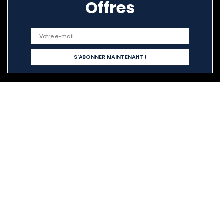
Offres
Liens rapides
Home
Tout acheter
Blogs
Nos boutiques en ligne
Publicité
Déclarations