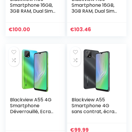
Smartphone 16GB,
Smartphone 16GB,
3GB RAM, Dual Sim,
3GB RAM, Dual Sim,
Blue
Green
€
100.00
€
103.46
Blackview A55 4G
Blackview A55
Smartphone
Smartphone 4G
Déverrouillé, Ecran
sans contrat, écran
HD+ 6,53’’, MT6761V
HD+ de 6,53″,
2,0GHz 3Go+16Go,
MT6761V 2,0 GHz 3
Caméras
Go + 16 Go,
€
99.99