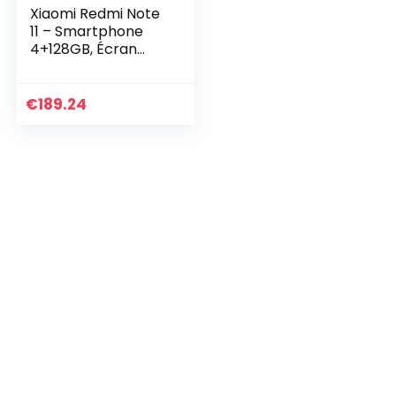
Xiaomi Redmi Note
11 – Smartphone
4+128GB, Écran
6.43” 90Hz FHD+
Amoled Dotdisplay,
Snapdragon 680,
€
189.24
Quadruple caméra
IA 50MP, 5000mAh,
Gris Graphite avec
Alexa mains-libres