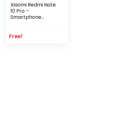
Xiaomi Redmi Note
10 Pro –
Smartphone
6+64GB, 6,67”
120Hz AMOLED
DotDisplay
Free!