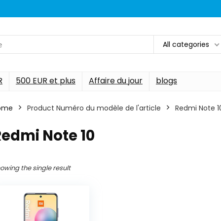
All categories
R
500 EUR et plus
Affaire du jour
blogs
ome
Product Numéro du modèle de l'article
‎Redmi Note 1
Redmi Note 10
owing the single result