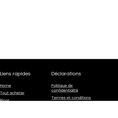
Liens rapides
Déclarations
Home
Politique de
confidentialité
Tout acheter
Termes et conditions
Blogs
Divulgation des
Nos boutiques en ligne
affiliations
Publicité