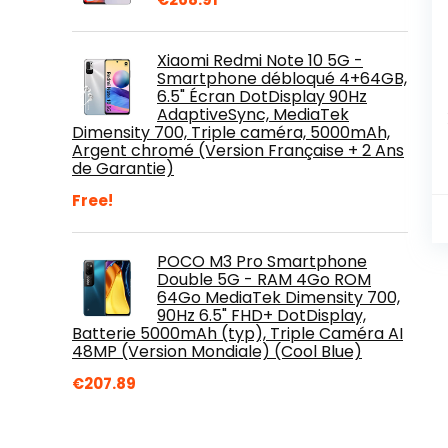
Xiaomi Redmi Note 10 5G -
Smartphone débloqué 4+64GB,
6.5" Écran DotDisplay 90Hz
AdaptiveSync, MediaTek
Dimensity 700, Triple caméra, 5000mAh,
Argent chromé (Version Française + 2 Ans
de Garantie)
Free!
POCO M3 Pro Smartphone
Double 5G - RAM 4Go ROM
64Go MediaTek Dimensity 700,
90Hz 6.5" FHD+ DotDisplay,
Batterie 5000mAh (typ), Triple Caméra AI
48MP (Version Mondiale) (Cool Blue)
€
207.89