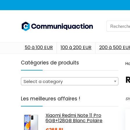
Search
for:
50 à 100 EUR
100 à 200 EUR
200 à 500 EU
Catégories de produits
H
‎
Select a category
Les meilleures affaires !
Sh
Xiaomi Redmi Note 11 Pro
6GB+128GB Blanc Polaire
€
268.91