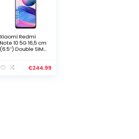
Xiaomi Redmi
Note 10 5G 16,5 cm
(6.5″) Double SIM
Android 11 USB
Type-C 4 Go 128
Go 5000 mAh Bleu
€
244.99