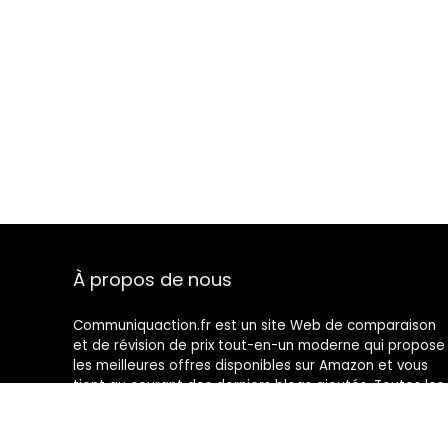
À propos de nous
Communiquaction.fr est un site Web de comparaison
et de révision de prix tout-en-un moderne qui propose
les meilleures offres disponibles sur Amazon et vous
tient au courant des derniers blogs ajoutés. Toutes les
images sont la propriété de leurs propriétaires
respectifs. Tout le contenu cité est dérivé de leurs
sources respectives.