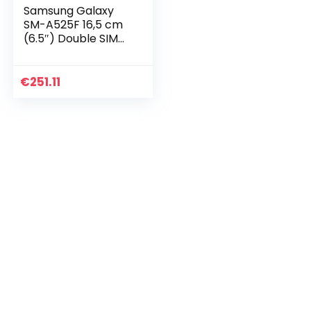
Samsung Galaxy
SM-A525F 16,5 cm
(6.5″) Double SIM
Android 11 4G USB
Type-C 6 Go 128
Go 4500 mAh
€
251.11
Blanc