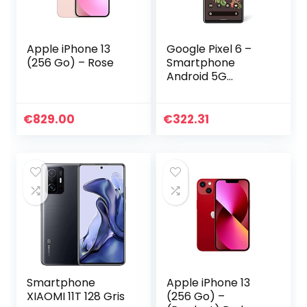
Apple iPhone 13
Google Pixel 6 –
(256 Go) – Rose
Smartphone
Android 5G
débloqué avec
appareil photo de
50 Mpx et objectif
€
829.00
€
322.31
Grand Angle –
[128GB] – [Noir
Carbone] Version
FR
Smartphone
Apple iPhone 13
XIAOMI 11T 128 Gris
(256 Go) –