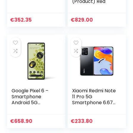
(Product) Red
€
352.35
€
829.00
Google Pixel 6 –
Xiaomi Redmi Note
Smartphone
11 Pro 5G
Android 5G
Smartphone 6.67″
débloqué avec
FHD+ AMOLED
appareil photo de
DotDisplay, 120Hz
50 Mpx et objectif
FHD+ AMOLED
€
658.90
€
233.80
Grand Angle –
DotDisplay, 67W
[128GB] – [Gris
Turbo Charge