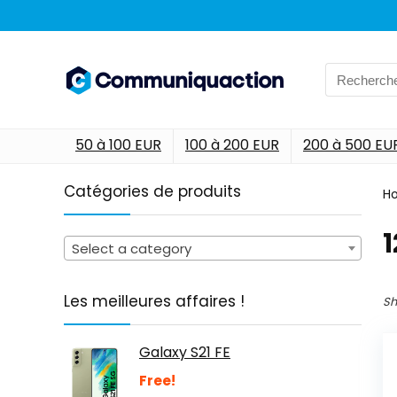
Search
for:
50 à 100 EUR
100 à 200 EUR
200 à 500 EU
Catégories de produits
H
‎
Select a category
Les meilleures affaires !
Sh
Galaxy S21 FE
Free!