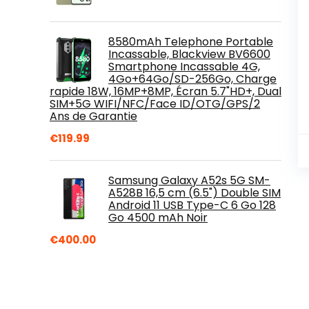
8580mAh Telephone Portable
Incassable, Blackview BV6600
Smartphone Incassable 4G,
4Go+64Go/SD-256Go, Charge
rapide 18W, 16MP+8MP, Écran 5.7"HD+, Dual
SIM+5G WIFI/NFC/Face ID/OTG/GPS/2
Ans de Garantie
€
119.99
Samsung Galaxy A52s 5G SM-
A528B 16,5 cm (6.5") Double SIM
Android 11 USB Type-C 6 Go 128
Go 4500 mAh Noir
€
400.00