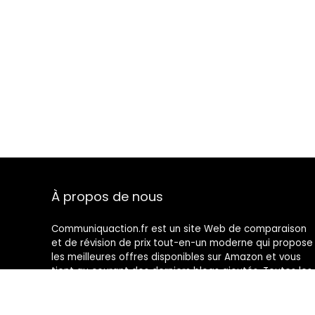
À propos de nous
Communiquaction.fr est un site Web de comparaison
et de révision de prix tout-en-un moderne qui propose
les meilleures offres disponibles sur Amazon et vous
tient au courant des derniers blogs ajoutés. Toutes les
images sont la propriété de leurs propriétaires
respectifs. Tout le contenu cité est dérivé de leurs
sources respectives.