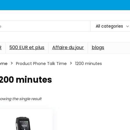
All categories
R
500 EUR et plus
Affaire du jour
blogs
ome
Product Phone Talk Time
‎1200 minutes
1200 minutes
owing the single result