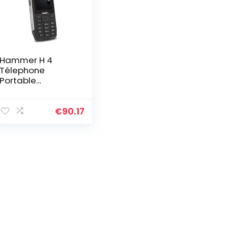
Hammer H 4
Télephone
Portable
Incassable
Debloqué IP68
Résistant Etanche
€
90.17
Antichoc, Dual
SIM, Batterie
2000mAh,
Grosses Touches,
Radio FM, MP3,
Caméra 2mpx,
Lampe de Poche
– Argent