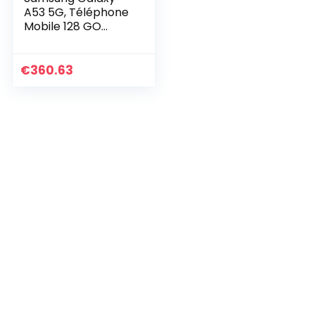
A53 5G, Téléphone
Mobile 128 GO
Blanc, Smartphone
Android, Carte SIM
non incluse, Version
€
360.63
FR