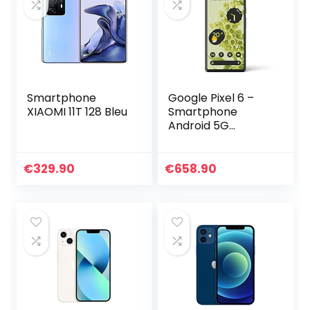
Smartphone
Google Pixel 6 –
XIAOMI 11T 128 Bleu
Smartphone
Android 5G
débloqué avec
appareil photo de
50 Mpx et objectif
€
329.90
€
658.90
Grand Angle –
[128GB] – [Gris
Océan] Version FR