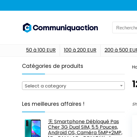
Search
for:
50 à 100 EUR
100 à 200 EUR
200 à 500 EU
Catégories de produits
H
‎
Select a category
Les meilleures affaires !
Sh
无 Smartphone Débloqué Pas
Cher 3G Dual SIM, 5.5 Pouces,
Android OS, Caméra 5MP+2MP,