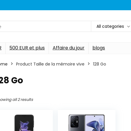
All categories
R
500 EUR et plus
Affaire du jour
blogs
ome
Product Taille de la mémoire vive
‎128 Go
128 Go
owing all 2 results