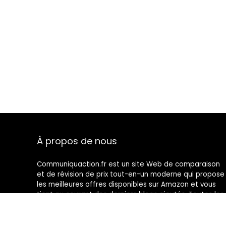
À propos de nous
Communiquaction.fr est un site Web de comparaison
et de révision de prix tout-en-un moderne qui propose
les meilleures offres disponibles sur Amazon et vous
tient au courant des derniers blogs ajoutés. Toutes les
images sont la propriété de leurs propriétaires
respectifs. Tout le contenu cité est dérivé de leurs
sources respectives.