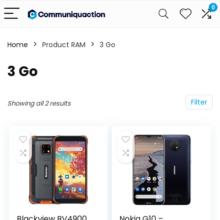
0
Home
Product RAM
‎3 Go
‎3 Go
Filter
Showing all 2 results
Blackview BV4900
Nokia G10 –