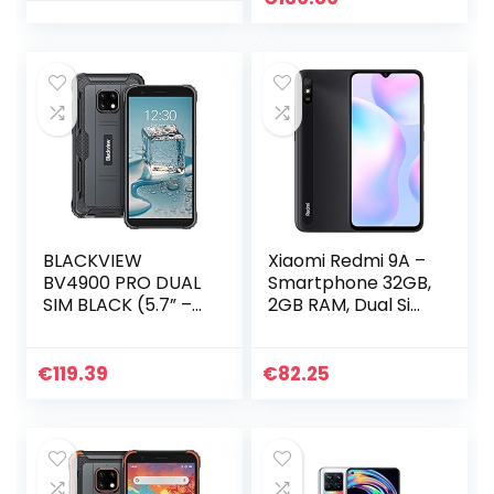
Portable Écran
Camera,
6,53” HD+,
5000mAh, Gris
4780mAh, 3Go
Carbone ( Version
RAM-SD-128 GO
française + 2 ans
Smartphone,
garantie)
Caméras 8MP,
Double SIM 4G+5G
WiFi/Face ID/Bleu
BLACKVIEW
Xiaomi Redmi 9A –
BV4900 PRO DUAL
Smartphone 32GB,
SIM BLACK (5.7” –
2GB RAM, Dual Sim,
4/64GB)
Gris Granit
€
119.39
€
82.25