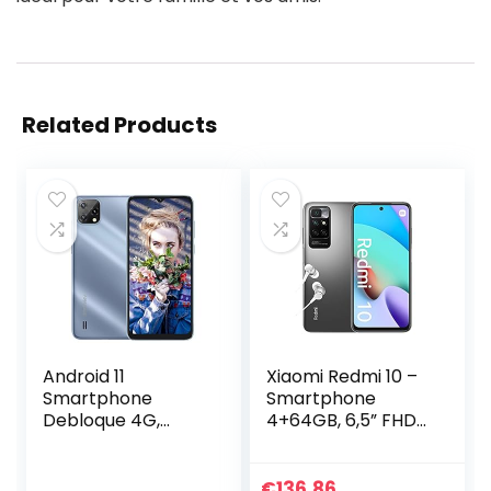
Related Products
Android 11
Xiaomi Redmi 10 –
Smartphone
Smartphone
Debloque 4G,
4+64GB, 6,5” FHD+
Blackview
90Hz DotDisplay,
A55(2022)
MediaTek Helio
Telephone
G88, 50MP AI quad
€
136.86