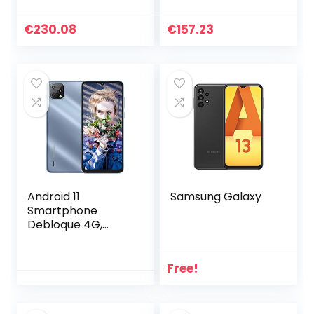
incluse,
smartphone
€
230.08
€
157.23
Android, Version FR
Android 11
Samsung Galaxy
Smartphone
Debloque 4G,
Blackview
A55(2022)
Telephone
Free!
Portable Écran
6,53” HD+,
4780mAh, 3Go