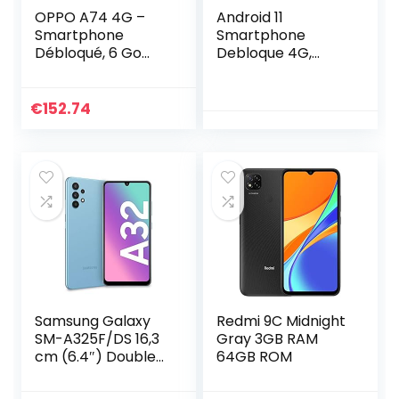
OPPO A74 4G –
Android 11
Smartphone
Smartphone
Débloqué, 6 Go
Debloque 4G,
RAM + 128 Go
Blackview
Extensible, Écran
A55(2022)
AMOLED FHD+
Telephone
€
152.74
6,43”, Snapdragon
Portable Écran
662, Caméra Triple
6,53” HD+,
Capteur Photo 48
4780mAh, 3Go
MP, Charge Rapide
RAM-SD-128 GO
33W, Batterie 5000
Smartphone,
mAh, Noir [version
Caméras 8MP,
FR]
Double SIM 4G+5G
WiFi/Face ID/Bleu
Samsung Galaxy
Redmi 9C Midnight
SM-A325F/DS 16,3
Gray 3GB RAM
cm (6.4″) Double
64GB ROM
SIM Android 11 4G
USB Type-C 4 Go