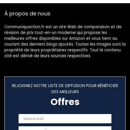
Débloqué
Étanche/IP69K,13M
Antichoc/Etanche
P+5MP) GPS/Face
À propos de nous
/NFC/-Orange
ID/Double SIM
4G/OTG/BT 5.0
Communiquaction.fr est un site Web de comparaison et de
révision de prix tout-en-un moderne qui propose les
meilleures offres disponibles sur Amazon et vous tient au
courant des derniers blogs ajoutés. Toutes les images sont la
propriété de leurs propriétaires respectifs. Tout le contenu
cité est dérivé de leurs sources respectives.
REJOIGNEZ NOTRE LISTE DE DIFFUSION POUR BÉNÉFICIER
DES MEILLEURS
Offres