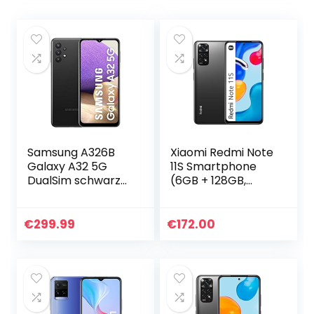
Samsung A326B
Xiaomi Redmi Note
Galaxy A32 5G
11S Smartphone
DualSim schwarz
(6GB + 128GB,
128GB
Grau)
€
299.99
€
172.00