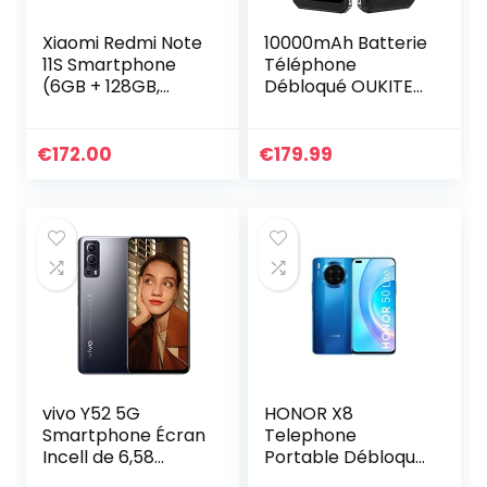
Xiaomi Redmi Note
10000mAh Batterie
11S Smartphone
Téléphone
(6GB + 128GB,
Débloqué OUKITEL
Grau)
K15 Pro,P60
6Go+128Go,Triple
Caméra
€
172.00
€
179.99
12MP,Charge
Rapide
18W+Charge
Inverse,Smartpho
ne Android 11,Écran
6,52’’ HD+,Face
ID+Empreinte
Digitale NFC GPS
Noir
vivo Y52 5G
HONOR X8
Smartphone Écran
Telephone
Incell de 6,58
Portable Débloqué
Pouces FHD+ 2408
5G 6,5 Pouces,