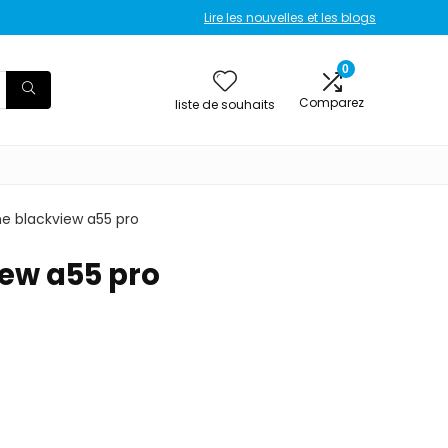
Lire les nouvelles et les blogs
0
Comparez
liste de souhaits
ne blackview a55 pro
iew a55 pro