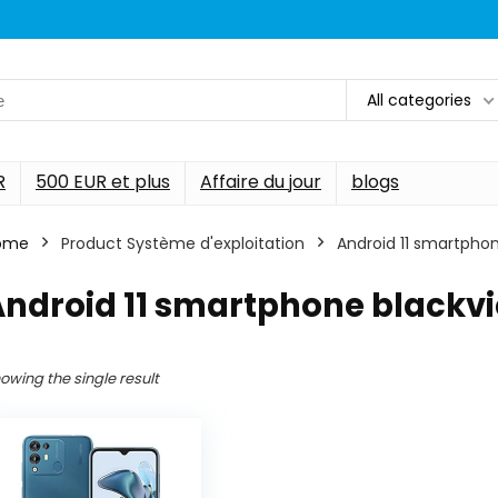
All categories
R
500 EUR et plus
Affaire du jour
blogs
ome
Product Système d'exploitation
‎Android 11 smartpho
Android 11 smartphone blackv
owing the single result