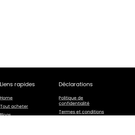
Liens rapides
Déclarations
Home
Politique de
confidentialité
Tout acheter
Termes et conditions
Blogs
Divulgation des
Nos boutiques en ligne
affiliations
Publicité