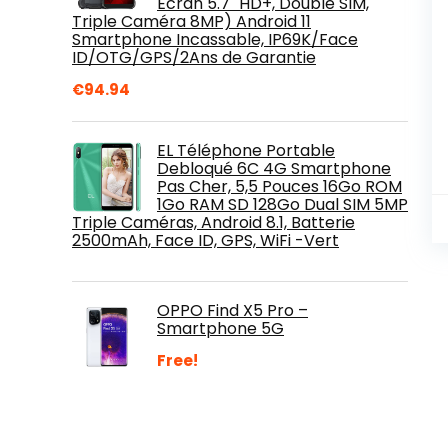
Écran 5.7" HD+, Double SIM,
Triple Caméra 8MP) Android 11
Smartphone Incassable, IP69K/Face
ID/OTG/GPS/2Ans de Garantie
€
94.94
EL Téléphone Portable
Debloqué 6C 4G Smartphone
Pas Cher, 5,5 Pouces 16Go ROM
1Go RAM SD 128Go Dual SIM 5MP
Triple Caméras, Android 8.1, Batterie
2500mAh, Face ID, GPS, WiFi -Vert
OPPO Find X5 Pro –
Smartphone 5G
Free!