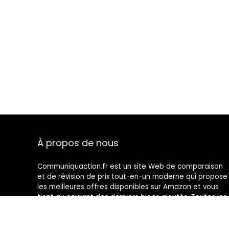
À propos de nous
Communiquaction.fr est un site Web de comparaison
et de révision de prix tout-en-un moderne qui propose
les meilleures offres disponibles sur Amazon et vous
tient au courant des derniers blogs ajoutés. Toutes les
images sont la propriété de leurs propriétaires
respectifs. Tout le contenu cité est dérivé de leurs
sources respectives.