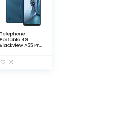
Telephone
Portable 4G
Blackview A55 Pro,
Écran 6,53″ HD+,
7GO+64GO/SD-
1TO, 4780mAh,
Android 11
Smartphone Pas
Cher 4G, Caméra
13MP+5MP/3 Slot-
Dual SIM 4G+5G
WiFi/Face
ID/Fingerprint/2An
s de Garantie