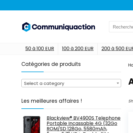
Search
for:
50 à 100 EUR
100 à 200 EUR
200 à 500 EU
Catégories de produits
H
‎
Select a category
Les meilleures affaires !
Sh
Blackview® BV4900S Telephone
Portable Incassable 4G (32Go
ROM/SD 128Go, 5580mAh,