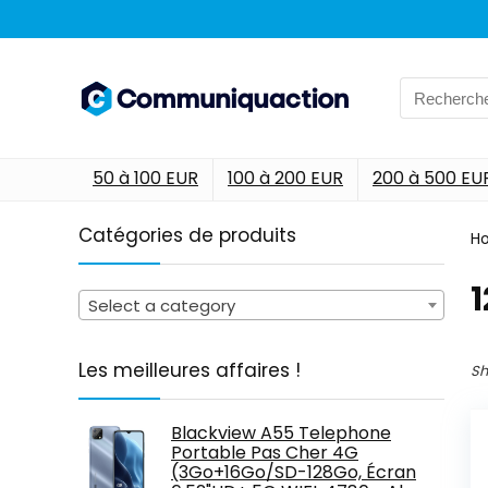
Search
for:
50 à 100 EUR
100 à 200 EUR
200 à 500 EU
Catégories de produits
H
1
Select a category
Les meilleures affaires !
Sh
Blackview A55 Telephone
Portable Pas Cher 4G
(3Go+16Go/SD-128Go, Écran