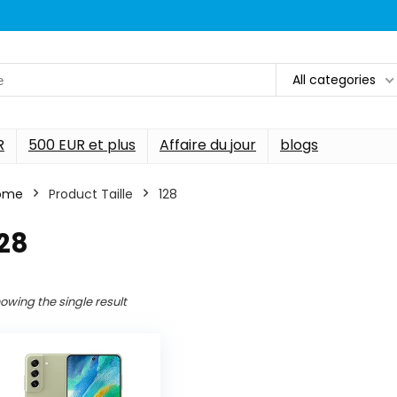
All categories
R
500 EUR et plus
Affaire du jour
blogs
ome
Product Taille
128
28
owing the single result