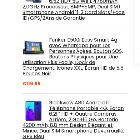
6.52"HD+ 5G WIFI, 4780mAh,
2,0GHz Processeur, 8MP+5MP, Dual SIM)
Smartphone Android 11, 3 Card Slots/Face
ID/GPS/2Ans de Garantie
Funker E500i Easy Smart 4g
avec Whatsapp pour Les
Personnes Âgées, Bouton SOS,
Boutons Physiques pour Une
Utilisation Plus Facile, Dock de
Chargement, Icônes XXL, Écran HD de 5,5
Pouces Noir
€
119.99
Blackview A80 Android 10
Téléphone Portable 4G, Écran
6,21’’ HD +, Quatre Caméras
Arrière, 2 Go+16 Go, Batterie
4200 mAh, 8,8 mm Design Élégant et
Mince, Dual SIM Smartphone Déverrouillé,
GPS Bleu