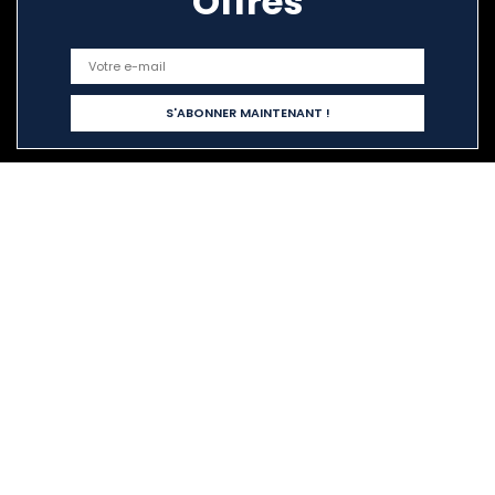
Offres
Liens rapides
Home
Tout acheter
Blogs
Nos boutiques en ligne
Publicité
Déclarations