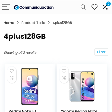
0
Home
Product Taille
4plus128GB
4plus128GB
Filter
Showing all 3 results
Redmi Note 10
Xiaomi Redmi Note