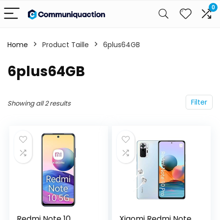
0
Home
Product Taille
6plus64GB
6plus64GB
Filter
Showing all 2 results
Redmi Note 10
Xiaomi Redmi Note